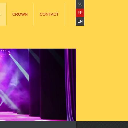
NL
FR
E
CROWN
CONTACT
EN